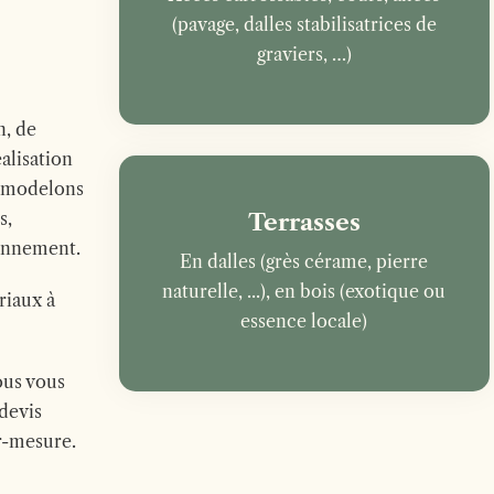
(pavage, dalles stabilisatrices de
graviers, …)
n, de
alisation
 modelons
s,
Terrasses
ronnement.
En dalles (grès cérame, pierre
naturelle, ...), en bois (exotique ou
riaux à
essence locale)
ous vous
 devis
r-mesure.