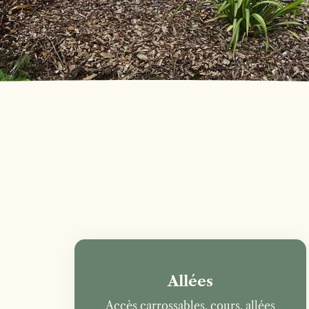
Allées
Accès carrossables, cours, allées