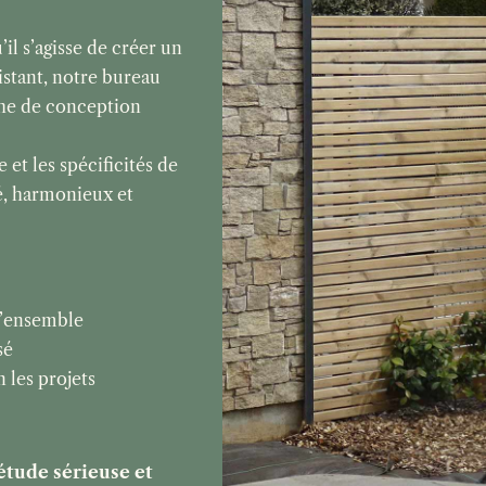
l s’agisse de créer un
istant, notre bureau
he de conception
 et les spécificités de
ré, harmonieux et
d’ensemble
sé
 les projets
 étude sérieuse et